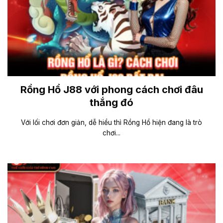
Rồng Hổ J88 với phong cách chơi đâu
thắng đó
Với lối chơi đơn giản, dễ hiểu thì Rồng Hổ hiện đang là trò
chơi...