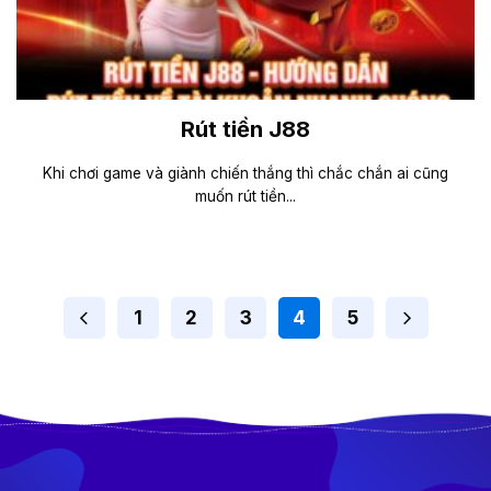
Rút tiền J88
Khi chơi game và giành chiến thắng thì chắc chắn ai cũng
muốn rút tiền...
1
2
3
4
5