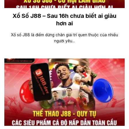
Xổ Số J88 – Sau 16h chưa biết ai giàu
hơn ai
Xổ số J88 là điểm dừng chân giải trí quen thuộc của nhiều
người yêu...