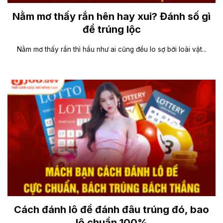
Nằm mơ thấy rắn hên hay xui? Đánh số gì
để trúng lộc
Nằm mơ thấy rắn thì hầu như ai cũng đều lo sợ bởi loài vật...
Cách đánh lô đề đánh đâu trúng đó, bao
lô chuẩn 100%