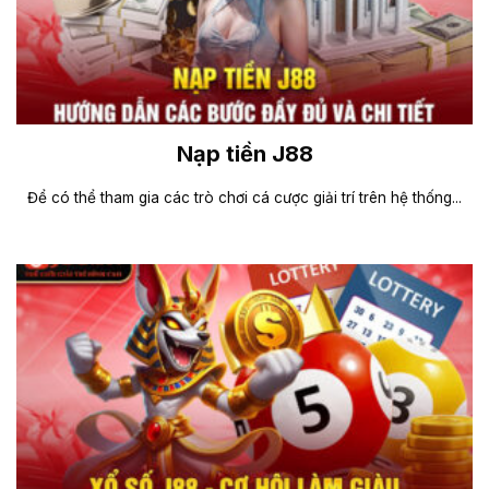
Nạp tiền J88
Để có thể tham gia các trò chơi cá cược giải trí trên hệ thống...