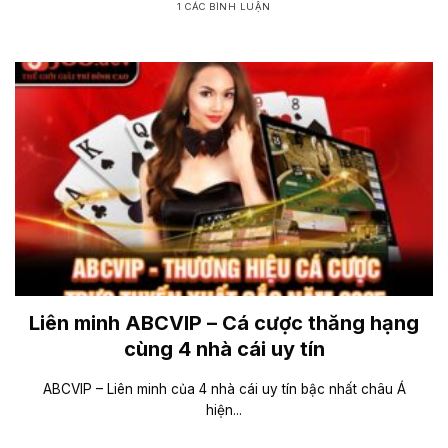
1 CÁC BÌNH LUẬN
Liên minh ABCVIP – Cá cược thăng hạng
cùng 4 nhà cái uy tín
ABCVIP – Liên minh của 4 nhà cái uy tín bậc nhất châu Á
hiện...