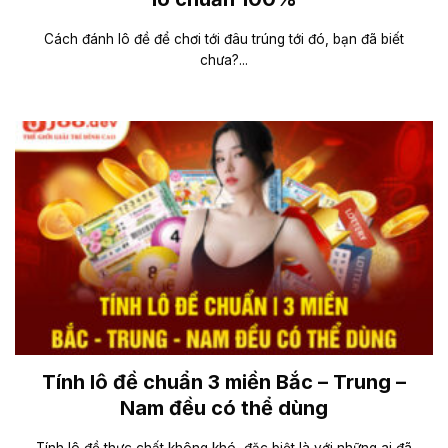
Cách đánh lô đề để chơi tới đâu trúng tới đó, bạn đã biết
chưa?...
Tính lô đề chuẩn 3 miền Bắc – Trung –
Nam đều có thể dùng
Tính lô đề thực chất không khó, đặc biệt là với những ai đã