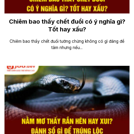
Chiêm bao thấy chết đuổi có ý nghĩa gì?
Tốt hay xấu?
Chiêm bao thấy chết đuối tưởng chừng không có gì đáng để
tâm nhưng nếu...